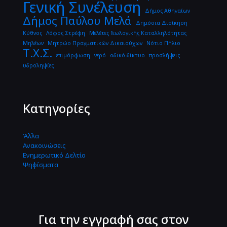
Γενική Συνέλευση
Δήμος Αθηναίων
Δήμος Παύλου Μελά
Δημόσια Διοίκηση
Κύθνος
Λόφος Στρέφη
Μελέτες Γεωλογικής Καταλληλότητας
Μηλέων
Μητρώο Πραγματικών Δικαιούχων
Νότιο Πήλιο
Τ.Χ.Σ.
επιμόρφωση
νερό
οδικό δίκτυο
προσλήψεις
υδροληψίες
Κατηγορίες
Άλλα
Ανακοινώσεις
Ενημερωτικό Δελτίο
Ψηφίσματα
Για την εγγραφή σας στον