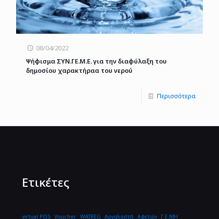
08/04/2022
Ψήφισμα ΣΥΝ.ΓΕ.Μ.Ε. για την διαφύλαξη του
δημοσίου χαρακτήραα του νερού
Περισσότερα
Ετικέτες
virtual POS
Voucher
WATREG
Αργαλαστή
Αφετών
Γ.Ε.ΜΗ