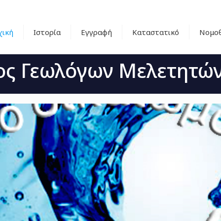
χική
Ιστορία
Εγγραφή
Καταστατικό
Νομοθ
ος Γεωλόγων Μελετητών