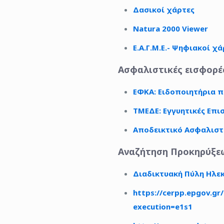
Δασικοί χάρτες
Natura 2000 Viewer
Ε.Α.Γ.Μ.Ε.- Ψηφιακοί χά
Ασφαλιστικές εισφορές
ΕΦΚΑ: Ειδοποιητήρια
ΤΜΕΔΕ: Εγγυητικές Επι
Αποδεικτικό Ασφαλιστ
Αναζήτηση Προκηρύξε
Διαδικτυακή Πύλη Ηλ
https://cerpp.ep
gov.gr
execution=e1s1