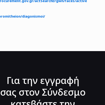
rocurement.gov.gr/actSearchErgwn/faces/active
promitheion/diagonismoi/
Για την εγγραφή
σας στον Σύνδεσμο
κατεβάστε την