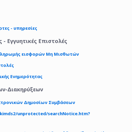
ρτες - υπηρεσίες
 - Εγγυητικές Επιστολές
 πληρωμής εισφορών Μη Μισθωτών
στολές
ικής Ενημερότητας
ων-Διακηρύξεων
εκτρονικών Δημοσίων Συμβάσεων
/kimds2/unprotected/searchNotice.htm?