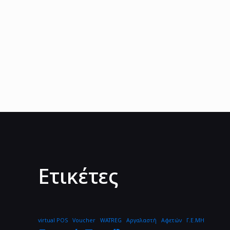
Ετικέτες
virtual POS
Voucher
WATREG
Αργαλαστή
Αφετών
Γ.Ε.ΜΗ