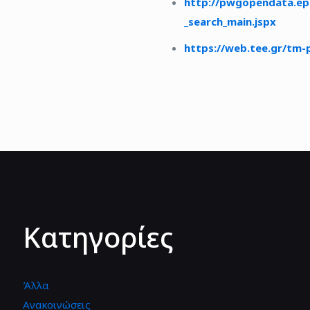
http://pwgopendata.ep
_search_main.jspx
https://web.tee.gr/tm-
Κατηγορίες
Άλλα
Ανακοινώσεις