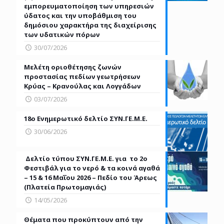
εμπορευματοποίηση των υπηρεσιών
ύδατος και την υποβάθμιση του
δημόσιου χαρακτήρα της διαχείρισης
των υδατικών πόρων
30/07/2026
Μελέτη οριοθέτησης ζωνών
προστασίας πεδίων γεωτρήσεων
Κρύας – Κρανούλας και Λογγάδων
03/07/2026
18o Ενημερωτικό δελτίο ΣΥΝ.ΓΕ.Μ.Ε.
30/06/2026
Δελτίο τύπου ΣΥΝ.ΓΕ.Μ.Ε. για τo 2ο
Φεστιβάλ για το νερό & τα κοινά αγαθά
– 15 & 16 Μαΐου 2026 – Πεδίο του Άρεως
(Πλατεία Πρωτομαγιάς)
14/05/2026
Θέματα που προκύπτουν από την