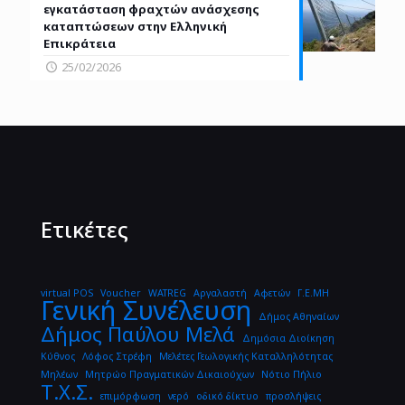
εγκατάσταση φραχτών ανάσχεσης
καταπτώσεων στην Ελληνική
Επικράτεια
25/02/2026
Ετικέτες
virtual POS
Voucher
WATREG
Αργαλαστή
Αφετών
Γ.Ε.ΜΗ
Γενική Συνέλευση
Δήμος Αθηναίων
Δήμος Παύλου Μελά
Δημόσια Διοίκηση
Κύθνος
Λόφος Στρέφη
Μελέτες Γεωλογικής Καταλληλότητας
Μηλέων
Μητρώο Πραγματικών Δικαιούχων
Νότιο Πήλιο
Τ.Χ.Σ.
επιμόρφωση
νερό
οδικό δίκτυο
προσλήψεις