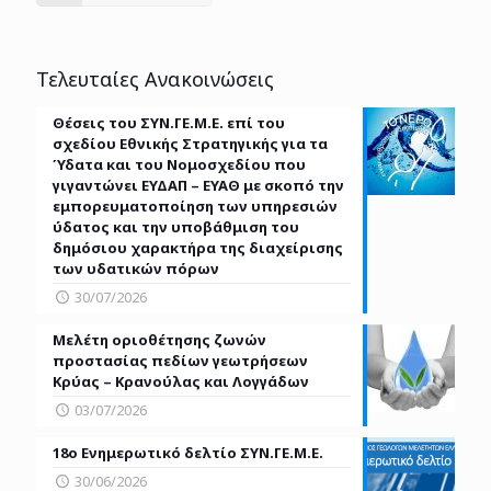
Τελευταίες Ανακοινώσεις
Θέσεις του ΣΥΝ.ΓΕ.Μ.Ε. επί του
σχεδίου Εθνικής Στρατηγικής για τα
Ύδατα και του Νομοσχεδίου που
γιγαντώνει ΕΥΔΑΠ – ΕΥΑΘ με σκοπό την
εμπορευματοποίηση των υπηρεσιών
ύδατος και την υποβάθμιση του
δημόσιου χαρακτήρα της διαχείρισης
των υδατικών πόρων
30/07/2026
Μελέτη οριοθέτησης ζωνών
προστασίας πεδίων γεωτρήσεων
Κρύας – Κρανούλας και Λογγάδων
03/07/2026
18o Ενημερωτικό δελτίο ΣΥΝ.ΓΕ.Μ.Ε.
30/06/2026