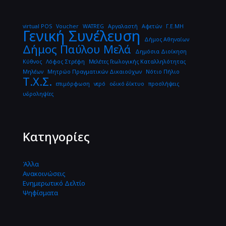
virtual POS
Voucher
WATREG
Αργαλαστή
Αφετών
Γ.Ε.ΜΗ
Γενική Συνέλευση
Δήμος Αθηναίων
Δήμος Παύλου Μελά
Δημόσια Διοίκηση
Κύθνος
Λόφος Στρέφη
Μελέτες Γεωλογικής Καταλληλότητας
Μηλέων
Μητρώο Πραγματικών Δικαιούχων
Νότιο Πήλιο
Τ.Χ.Σ.
επιμόρφωση
νερό
οδικό δίκτυο
προσλήψεις
υδροληψίες
Κατηγορίες
Άλλα
Ανακοινώσεις
Ενημερωτικό Δελτίο
Ψηφίσματα